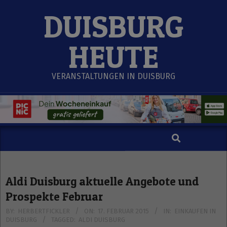
Skip
DUISBURG
to
content
HEUTE
VERANSTALTUNGEN IN DUISBURG
Search
Secondary
Navigation
Menu
Aldi Duisburg aktuelle Angebote und
Prospekte Februar
BY:
HERBERTFICKLER
ON:
17. FEBRUAR 2015
IN:
EINKAUFEN IN
DUISBURG
TAGGED:
ALDI DUISBURG