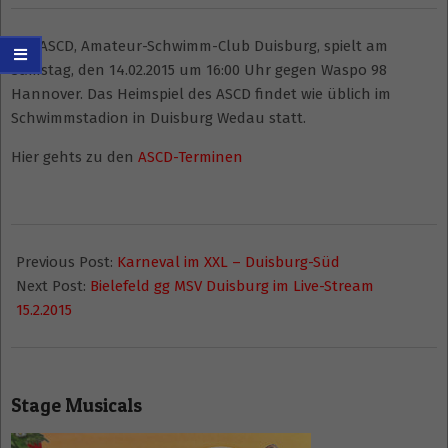
Der ASCD, Amateur-Schwimm-Club Duisburg, spielt am
Samstag, den 14.02.2015 um 16:00 Uhr gegen Waspo 98
Hannover. Das Heimspiel des ASCD findet wie üblich im
Schwimmstadion in Duisburg Wedau statt.
Hier gehts zu den
ASCD-Terminen
2015-
02-
Previous Post:
Karneval im XXL – Duisburg-Süd
12
Next Post:
Bielefeld gg MSV Duisburg im Live-Stream
15.2.2015
Stage Musicals