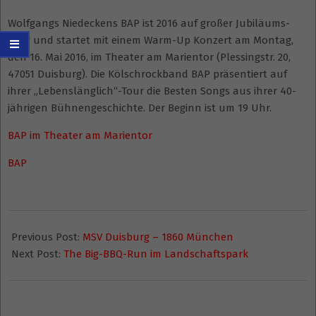
Wolfgangs Niedeckens BAP ist 2016 auf großer Jubiläums-
Tour und startet mit einem Warm-Up Konzert am Montag,
den 16. Mai 2016, im Theater am Marientor (Plessingstr. 20,
47051 Duisburg). Die Kölschrockband BAP präsentiert auf
ihrer „Lebenslänglich“-Tour die Besten Songs aus ihrer 40-
jährigen Bühnengeschichte. Der Beginn ist um 19 Uhr.
BAP im Theater am Marientor
BAP
2016-
04-
Previous Post:
MSV Duisburg – 1860 München
14
Next Post:
The Big-BBQ-Run im Landschaftspark