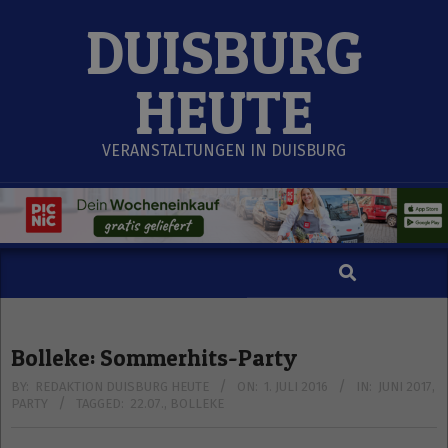
Skip
DUISBURG
to
content
HEUTE
VERANSTALTUNGEN IN DUISBURG
Search
Secondary
Navigation
Menu
Bolleke: Sommerhits-Party
BY:
REDAKTION DUISBURG HEUTE
ON:
1. JULI 2016
IN:
JUNI 2017
,
PARTY
TAGGED:
22.07.
,
BOLLEKE