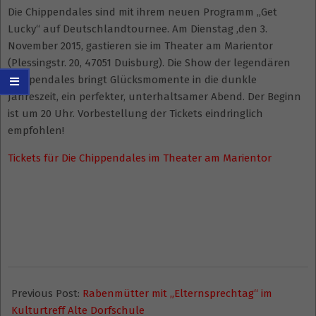
Die Chippendales sind mit ihrem neuen Programm „Get
Lucky“ auf Deutschlandtournee. Am Dienstag ,den 3.
November 2015, gastieren sie im Theater am Marientor
(Plessingstr. 20, 47051 Duisburg). Die Show der legendären
Chippendales bringt Glücksmomente in die dunkle
Jahreszeit, ein perfekter, unterhaltsamer Abend. Der Beginn
ist um 20 Uhr. Vorbestellung der Tickets eindringlich
empfohlen!
Tickets für Die Chippendales im Theater am Marientor
2015-
01-
Previous Post:
Rabenmütter mit „Elternsprechtag“ im
12
Kulturtreff Alte Dorfschule