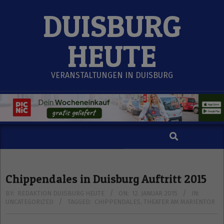
Skip
DUISBURG
to
content
HEUTE
VERANSTALTUNGEN IN DUISBURG
Search
Secondary
Navigation
Menu
Chippendales in Duisburg Auftritt 2015
BY:
REDAKTION DUISBURG HEUTE
ON:
12. JANUAR 2015
IN:
UNCATEGORIZED
TAGGED:
CHIPPENDALES
,
THEATER AM MARIENTOR