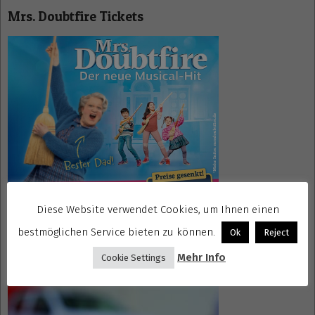
Mrs. Doubtfire Tickets
Diese Website verwendet Cookies, um Ihnen einen
bestmöglichen Service bieten zu können.
Ok
Reject
Gewinnspiele kostenlos seriös
Mehr Info
Cookie Settings