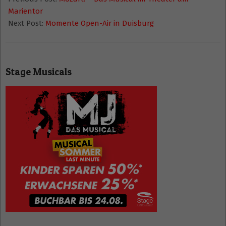
27
Marientor
Next Post:
Momente Open-Air in Duisburg
Stage Musicals