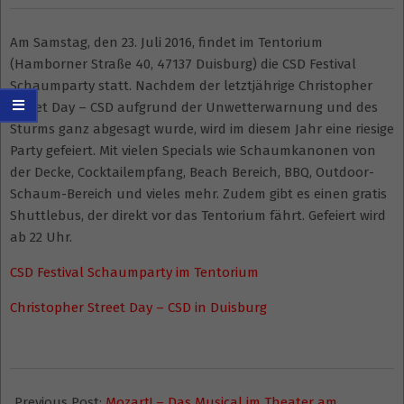
Am Samstag, den 23. Juli 2016, findet im Tentorium
(Hamborner Straße 40, 47137 Duisburg) die CSD Festival
Schaumparty statt. Nachdem der letztjährige Christopher
Street Day – CSD aufgrund der Unwetterwarnung und des
Sturms ganz abgesagt wurde, wird im diesem Jahr eine riesige
Party gefeiert. Mit vielen Specials wie Schaumkanonen von
der Decke, Cocktailempfang, Beach Bereich, BBQ, Outdoor-
Schaum-Bereich und vieles mehr. Zudem gibt es einen gratis
Shuttlebus, der direkt vor das Tentorium fährt. Gefeiert wird
ab 22 Uhr.
CSD Festival Schaumparty im Tentorium
Christopher Street Day – CSD in Duisburg
2016-
06-
Previous Post:
Mozart! – Das Musical im Theater am