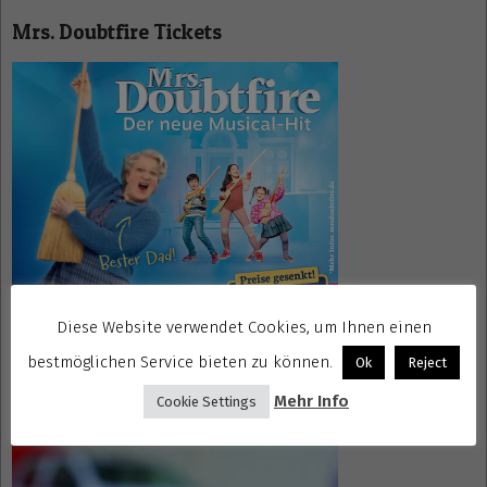
Mrs. Doubtfire Tickets
Diese Website verwendet Cookies, um Ihnen einen
bestmöglichen Service bieten zu können.
Ok
Reject
Gewinnspiele kostenlos seriös
Mehr Info
Cookie Settings