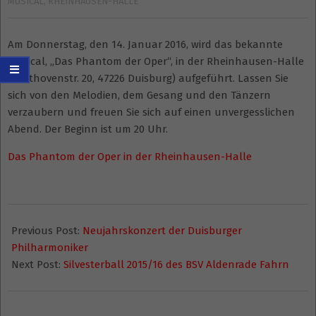
MUSICAL
,
RHEINHAUSEN-HALLE
Am Donnerstag, den 14. Januar 2016, wird das bekannte
Musical, „Das Phantom der Oper“, in der Rheinhausen-Halle
(Beethovenstr. 20, 47226 Duisburg) aufgeführt. Lassen Sie
sich von den Melodien, dem Gesang und den Tänzern
verzaubern und freuen Sie sich auf einen unvergesslichen
Abend. Der Beginn ist um 20 Uhr.
Das Phantom der Oper in der Rheinhausen-Halle
2015-
10-
Previous Post:
Neujahrskonzert der Duisburger
20
Philharmoniker
Next Post:
Silvesterball 2015/16 des BSV Aldenrade Fahrn