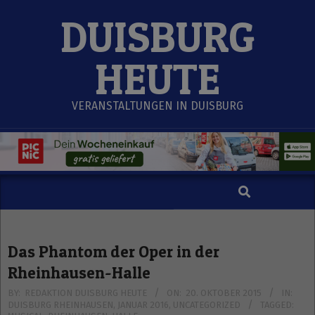
Skip
DUISBURG
to
content
HEUTE
VERANSTALTUNGEN IN DUISBURG
Search
Secondary
Navigation
Menu
Das Phantom der Oper in der
Rheinhausen-Halle
BY:
REDAKTION DUISBURG HEUTE
ON:
20. OKTOBER 2015
IN:
DUISBURG RHEINHAUSEN
,
JANUAR 2016
,
UNCATEGORIZED
TAGGED: