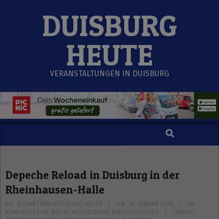
Skip
DUISBURG
to
content
HEUTE
VERANSTALTUNGEN IN DUISBURG
Search
Secondary
Navigation
Menu
Depeche Reload in Duisburg in der
Rheinhausen-Halle
BY:
REDAKTION DUISBURG HEUTE
ON:
19. JANUAR 2015
IN:
KONZERTE LIVE MUSIK IN DUISBURG
,
UNCATEGORIZED
TAGGED: