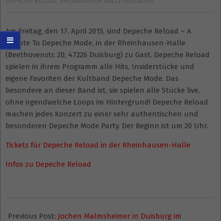
DEPECHE RELOAD
,
RHEINHAUSEN HALLE DUISBURG
Am Freitag, den 17. April 2015, sind Depeche Reload – A
Tribute To Depeche Mode, in der Rheinhausen-Halle
(Beethovenstr. 20, 47226 Duisburg) zu Gast. Depeche Reload
spielen in ihrem Programm alle Hits, Insiderstücke und
eigene Favoriten der Kultband Depeche Mode. Das
besondere an dieser Band ist, sie spielen alle Stücke live,
ohne irgendwelche Loops im Hintergrund! Depeche Reload
machen jedes Konzert zu einer sehr authentischen und
besonderen Depeche Mode Party. Der Beginn ist um 20 Uhr.
Tickets für Depeche Reload in der Rheinhausen-Halle
Infos zu Depeche Reload
2015-
01-
Previous Post:
Jochen Malmsheimer in Duisburg im