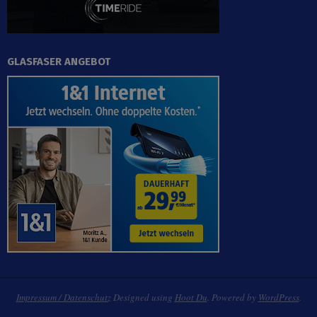
GLASFASER ANGEBOT
Impressum / Datenschutz
Designed using
Hoot Du
. Powered by
WordPress
.