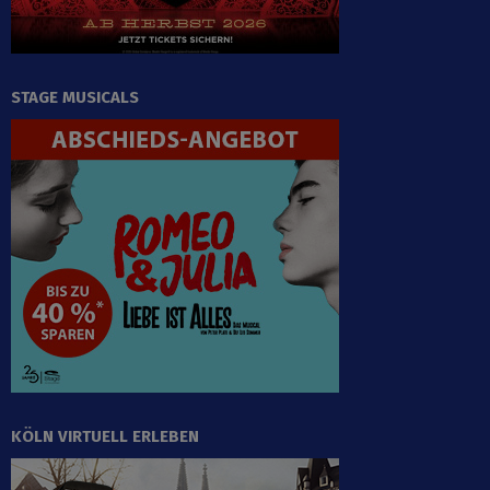
STAGE MUSICALS
KÖLN VIRTUELL ERLEBEN