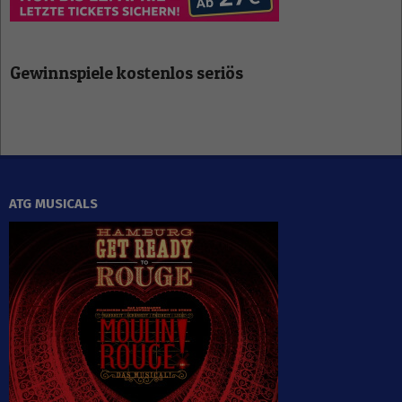
Gewinnspiele kostenlos seriös
ATG MUSICALS