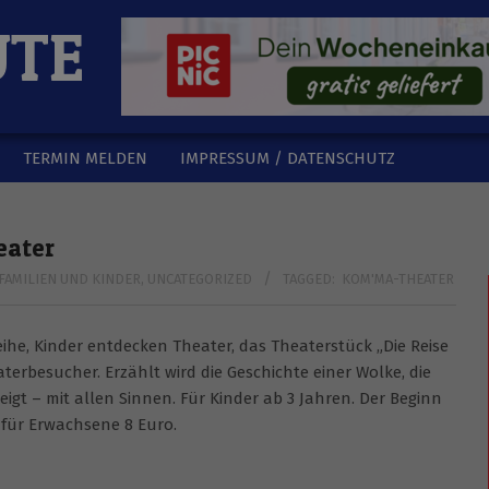
UTE
TERMIN MELDEN
IMPRESSUM / DATENSCHUTZ
eater
FAMILIEN UND KINDER
,
UNCATEGORIZED
TAGGED:
KOM'MA-THEATER
he, Kinder entdecken Theater, das Theaterstück „Die Reise
aterbesucher. Erzählt wird die Geschichte einer Wolke, die
igt – mit allen Sinnen. Für Kinder ab 3 Jahren. Der Beginn
d für Erwachsene 8 Euro.