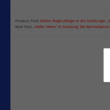
2015-
01-
Previous Post:
Stefan Waghubinger in der Duisburger „
04
Next Post:
„Heiße Zeiten“ in Duisburg: Die Wechseljahre