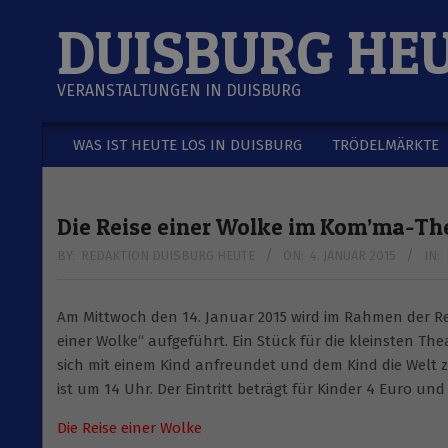
Skip
DUISBURG HE
to
content
VERANSTALTUNGEN IN DUISBURG
WAS IST HEUTE LOS IN DUISBURG
TRÖDELMÄRKTE
Secondary
Navigation
Menu
Die Reise einer Wolke im Kom’ma-Th
BY:
REDAKTION DUISBURG HEUTE
ON:
4. JANUAR 2015
IN:
Am Mittwoch den 14. Januar 2015 wird im Rahmen der Rei
einer Wolke“ aufgeführt. Ein Stück für die kleinsten The
sich mit einem Kind anfreundet und dem Kind die Welt ze
ist um 14 Uhr. Der Eintritt beträgt für Kinder 4 Euro un
Die Reise einer Wolke