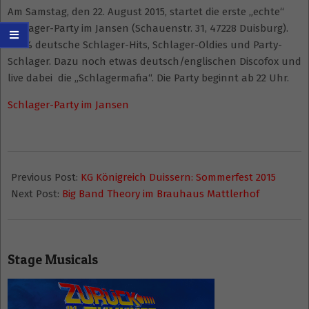
Am Samstag, den 22. August 2015, startet die erste „echte“
Schlager-Party im Jansen (Schauenstr. 31, 47228 Duisburg).
100% deutsche Schlager-Hits, Schlager-Oldies und Party-
Schlager. Dazu noch etwas deutsch/englischen Discofox und
live dabei die „Schlagermafia“. Die Party beginnt ab 22 Uhr.
Schlager-Party im Jansen
2015-
05-
Previous Post:
KG Königreich Duissern: Sommerfest 2015
04
Next Post:
Big Band Theory im Brauhaus Mattlerhof
Stage Musicals