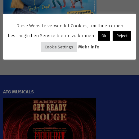
Diese Website verwendet Cookies, um Ihnen einen
bestmöglichen Service bieten zu können.
Ok
Reject
Gewinnspiele kostenlos seriös
Mehr Info
Cookie Settings
ATG MUSICALS