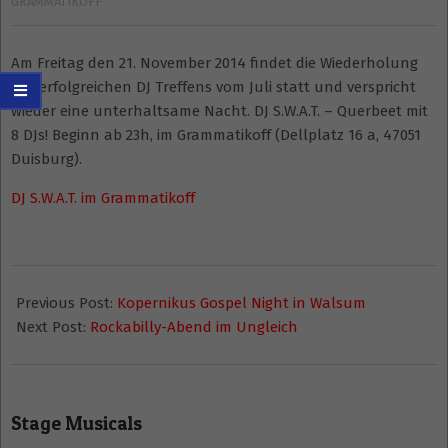
GRAMMATIKOFF
Am Freitag den 21. November 2014 findet die Wiederholung
des erfolgreichen DJ Treffens vom Juli statt und verspricht
wieder eine unterhaltsame Nacht. DJ S.W.A.T. – Querbeet mit
8 DJs! Beginn ab 23h, im Grammatikoff (Dellplatz 16 a, 47051
Duisburg).
DJ S.W.A.T. im Grammatikoff
2014-
11-
Previous Post:
Kopernikus Gospel Night in Walsum
18
Next Post:
Rockabilly-Abend im Ungleich
Stage Musicals