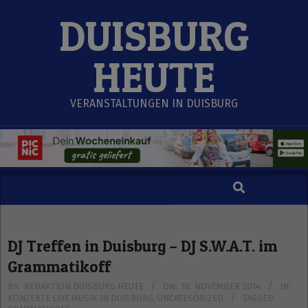
Skip
DUISBURG
to
content
HEUTE
VERANSTALTUNGEN IN DUISBURG
Search
Secondary
Navigation
Menu
DJ Treffen in Duisburg – DJ S.W.A.T. im
Grammatikoff
BY:
REDAKTION DUISBURG HEUTE
ON:
18. NOVEMBER 2014
IN:
KONZERTE LIVE MUSIK IN DUISBURG
,
UNCATEGORIZED
TAGGED: