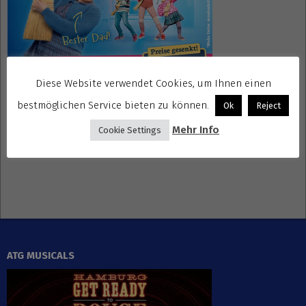
Diese Website verwendet Cookies, um Ihnen einen
bestmöglichen Service bieten zu können.
Ok
Reject
Gewinnspiele kostenlos seriös
Mehr Info
Cookie Settings
ATG MUSICALS