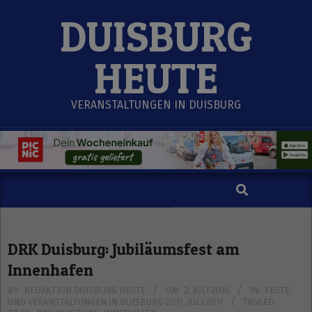
Skip
DUISBURG
to
content
HEUTE
VERANSTALTUNGEN IN DUISBURG
Search
Secondary
Navigation
Menu
DRK Duisburg: Jubiläumsfest am
Innenhafen
BY:
REDAKTION DUISBURG HEUTE
ON:
2. JULI 2016
IN:
FESTE
UND VERANSTALTUNGEN IN DUISBURG 2017
,
JULI 2017
TAGGED: