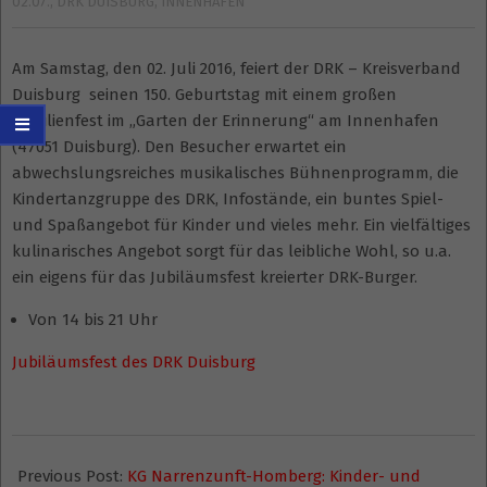
02.07.
,
DRK DUISBURG
,
INNENHAFEN
Am Samstag, den 02. Juli 2016, feiert der DRK – Kreisverband
Duisburg seinen 150. Geburtstag mit einem großen
Familienfest im „Garten der Erinnerung“ am Innenhafen
(47051 Duisburg). Den Besucher erwartet ein
abwechslungsreiches musikalisches Bühnenprogramm, die
Kindertanzgruppe des DRK, Infostände, ein buntes Spiel-
und Spaßangebot für Kinder und vieles mehr. Ein vielfältiges
kulinarisches Angebot sorgt für das leibliche Wohl, so u.a.
ein eigens für das Jubiläumsfest kreierter DRK-Burger.
Von 14 bis 21 Uhr
Jubiläumsfest des DRK Duisburg
2016-
07-
Previous Post:
KG Narrenzunft-Homberg: Kinder- und