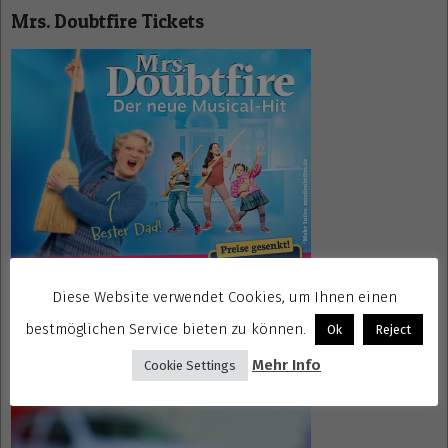
Mrs. Doubtfire Tickets
Diese Website verwendet Cookies, um Ihnen einen
bestmöglichen Service bieten zu können.
Ok
Reject
Gewinnspiele kostenlos seriös
Mehr Info
Cookie Settings