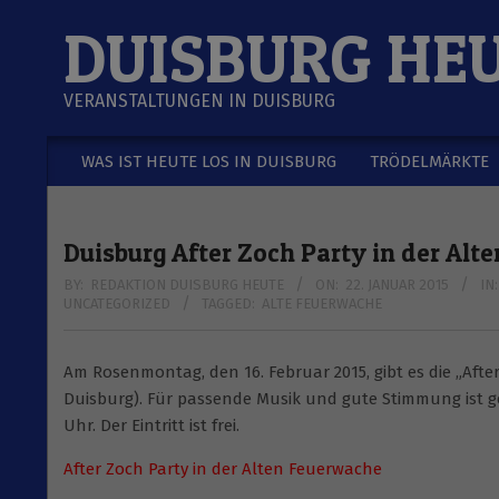
Skip
DUISBURG HE
to
content
VERANSTALTUNGEN IN DUISBURG
WAS IST HEUTE LOS IN DUISBURG
TRÖDELMÄRKTE
Secondary
Navigation
Menu
Duisburg After Zoch Party in der Alt
BY:
REDAKTION DUISBURG HEUTE
ON:
22. JANUAR 2015
IN:
UNCATEGORIZED
TAGGED:
ALTE FEUERWACHE
Am Rosenmontag, den 16. Februar 2015, gibt es die „After
Duisburg). Für passende Musik und gute Stimmung ist ge
Uhr. Der Eintritt ist frei.
After Zoch Party in der Alten Feuerwache