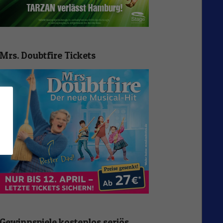
Mrs. Doubtfire Tickets
n
Gewinnspiele kostenlos seriös