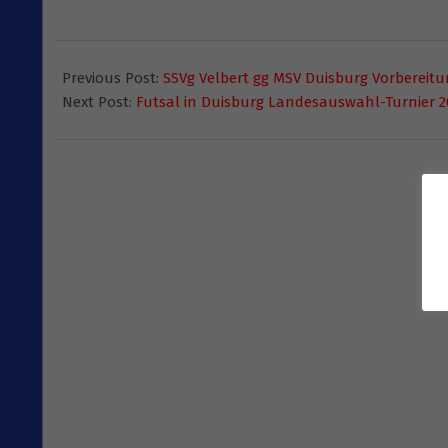
2015-
01-
Previous Post:
SSVg Velbert gg MSV Duisburg Vorbereitu
22
Next Post:
Futsal in Duisburg Landesauswahl-Turnier 2