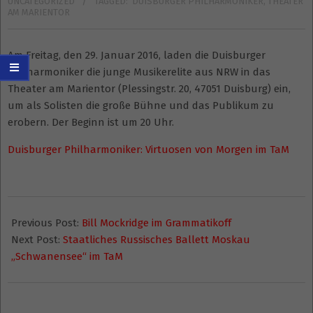
UNCATEGORIZED
TAGGED:
DUISBURGER PHILHARMONIKER
,
THEATER
AM MARIENTOR
Am Freitag, den 29. Januar 2016, laden die Duisburger
Philharmoniker die junge Musikerelite aus NRW in das
Theater am Marientor (Plessingstr. 20, 47051 Duisburg) ein,
um als Solisten die große Bühne und das Publikum zu
erobern. Der Beginn ist um 20 Uhr.
Duisburger Philharmoniker: Virtuosen von Morgen im TaM
2016-
01-
Previous Post:
Bill Mockridge im Grammatikoff
10
Next Post:
Staatliches Russisches Ballett Moskau
„Schwanensee“ im TaM