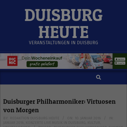
Skip
DUISBURG
to
content
HEUTE
VERANSTALTUNGEN IN DUISBURG
Search
Secondary
Navigation
Menu
Duisburger Philharmoniker: Virtuosen
von Morgen
BY:
REDAKTION DUISBURG HEUTE
ON:
10. JANUAR 2016
IN:
JANUAR 2016
,
KONZERTE LIVE MUSIK IN DUISBURG
,
KULTUR
,