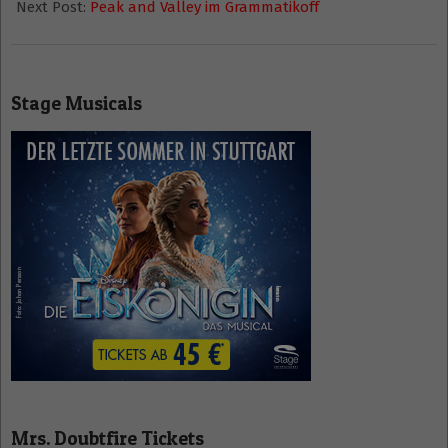
24
Next Post:
Peak and Valley im Grammatikoff
Stage Musicals
Mrs. Doubtfire Tickets