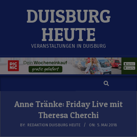
Skip
DUISBURG
to
content
HEUTE
VERANSTALTUNGEN IN DUISBURG
Search
Secondary
Navigation
Menu
Anne Tränke: Friday Live mit
Theresa Cherchi
BY:
REDAKTION DUISBURG HEUTE
ON:
5. MAI 2018