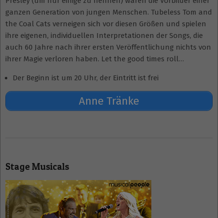
Presley (um nur einige zu nennen) waren die Vorbilder einer
ganzen Generation von jungen Menschen. Tubeless Tom and
the Coal Cats verneigen sich vor diesen Größen und spielen
ihre eigenen, individuellen Interpretationen der Songs, die
auch 60 Jahre nach ihrer ersten Veröffentlichung nichts von
ihrer Magie verloren haben. Let the good times roll…
Der Beginn ist um 20 Uhr, der Eintritt ist frei
Anne Tränke
2018-
09-
Stage Musicals
24