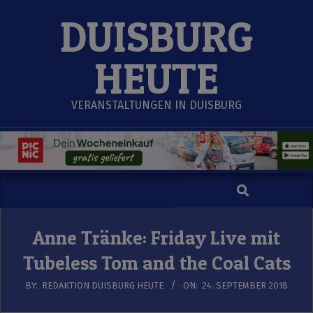
Skip
DUISBURG
to
content
HEUTE
VERANSTALTUNGEN IN DUISBURG
Search
Secondary
Navigation
Menu
Anne Tränke: Friday Live mit
Tubeless Tom and the Coal Cats
BY:
REDAKTION DUISBURG HEUTE
ON:
24. SEPTEMBER 2018