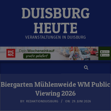
Skip
DUISBURG
to
content
HEUTE
VERANSTALTUNGEN IN DUISBURG
Search
Secondary
Navigation
Menu
Biergarten Mühlenweide WM Public
Viewing 2026
BY:
REDAKTIONDUISBURG
ON:
29. JUNI 2026