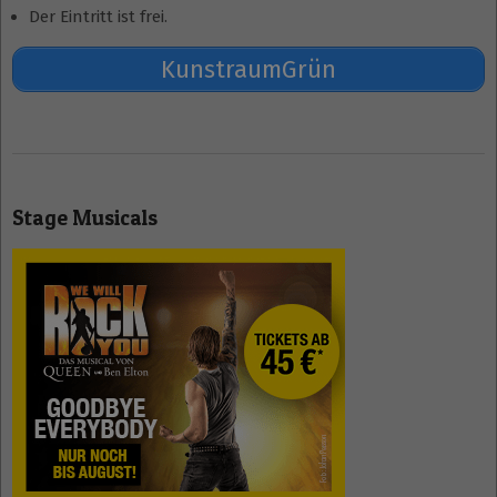
Der Eintritt ist frei.
KunstraumGrün
2019-
08-
Stage Musicals
12