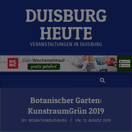
Skip
DUISBURG
to
content
HEUTE
VERANSTALTUNGEN IN DUISBURG
Search
Secondary
Navigation
Menu
Botanischer Garten:
KunstraumGrün 2019
BY:
REDAKTIONDUISBURG
ON:
12. AUGUST 2019