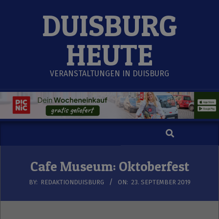
Skip
DUISBURG
to
content
HEUTE
VERANSTALTUNGEN IN DUISBURG
Search
Secondary
Navigation
Menu
Cafe Museum: Oktoberfest
BY:
REDAKTIONDUISBURG
ON:
23. SEPTEMBER 2019