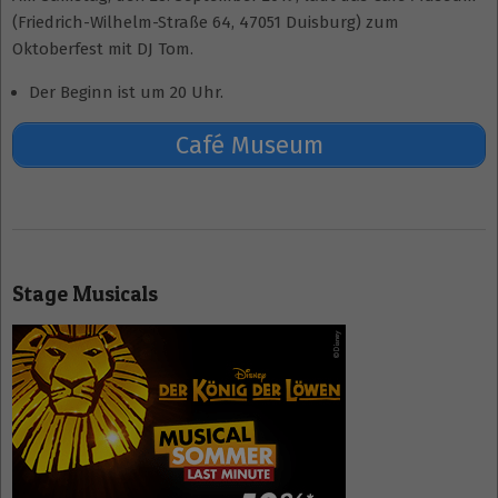
(Friedrich-Wilhelm-Straße 64, 47051 Duisburg) zum
Oktoberfest mit DJ Tom.
Der Beginn ist um 20 Uhr.
Café Museum
2019-
09-
Stage Musicals
23