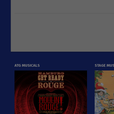
2017-
05-
04
ATG MUSICALS
STAGE MUS