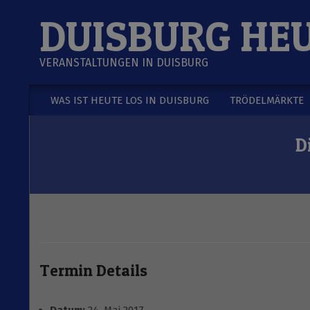
Skip
DUISBURG HE
to
content
VERANSTALTUNGEN IN DUISBURG
WAS IST HEUTE LOS IN DUISBURG
TRÖDELMÄRKTE
Secondary
Navigation
D
Menu
Termin Details