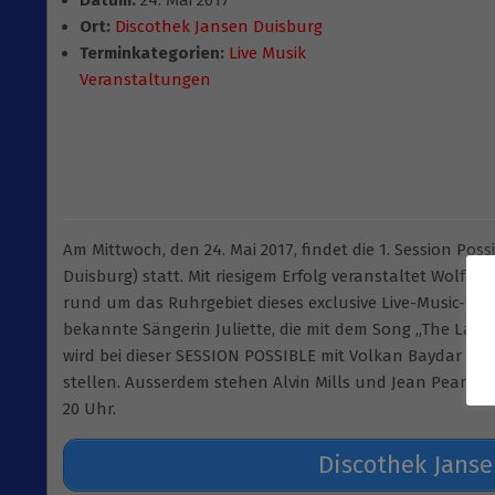
Datum:
24. Mai 2017
Ort:
Discothek Jansen Duisburg
Terminkategorien:
Live Musik
Veranstaltungen
Am Mittwoch, den 24. Mai 2017, findet die 1. Session Poss
Duisburg) statt. Mit riesigem Erfolg veranstaltet Wolf C
rund um das Ruhrgebiet dieses exclusive Live-Music-Even
bekannte Sängerin Juliette, die mit dem Song „The Last U
wird bei dieser SESSION POSSIBLE mit Volkan Baydar ei
stellen. Ausserdem stehen Alvin Mills und Jean Pearl auf
20 Uhr.
Discothek Janse