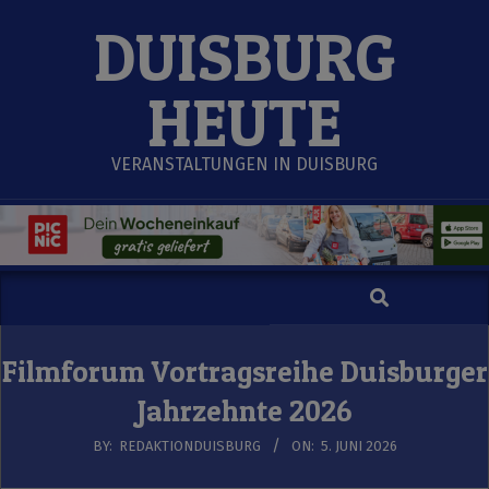
Skip
DUISBURG
to
content
HEUTE
VERANSTALTUNGEN IN DUISBURG
Search
Secondary
Navigation
Menu
Filmforum Vortragsreihe Duisburger
Jahrzehnte 2026
BY:
REDAKTIONDUISBURG
ON:
5. JUNI 2026