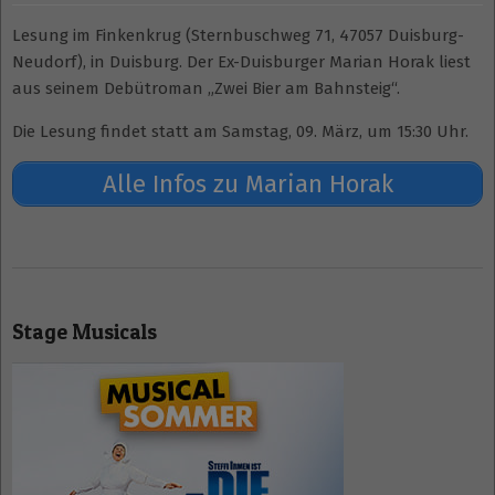
Lesung im Finkenkrug (Sternbuschweg 71, 47057 Duisburg-
Neudorf), in Duisburg. Der Ex-Duisburger Marian Horak liest
aus seinem Debütroman „Zwei Bier am Bahnsteig“.
Die Lesung findet statt am Samstag, 09. März, um 15:30 Uhr.
Alle Infos zu Marian Horak
2024-
02-
Stage Musicals
29