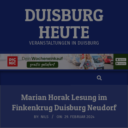
Skip
DUISBURG
to
content
HEUTE
VERANSTALTUNGEN IN DUISBURG
Search
Secondary
Navigation
Menu
Marian Horak Lesung im
Finkenkrug Duisburg Neudorf
BY:
NILS
ON:
29. FEBRUAR 2024