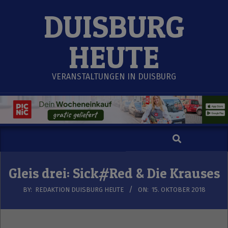
Skip
DUISBURG
to
content
HEUTE
VERANSTALTUNGEN IN DUISBURG
Search
Secondary
Navigation
Menu
Gleis drei: Sick#Red & Die Krauses
BY:
REDAKTION DUISBURG HEUTE
ON:
15. OKTOBER 2018