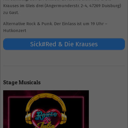
Krauses im Gleis drei (Angermunderstr. 2-4, 47269 Duisburg)
zu Gast.
Alternative Rock & Punk. Der Einlass ist um 19 Uhr –
Hutkonzert
Sick#Red & Die Krauses
2018-
10-
Stage Musicals
15