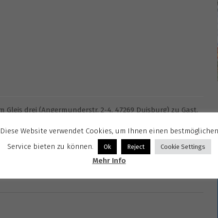
Gleis drei (Angermunderstr. 2-4, 47269 Duisburg) zu Gast.
ert
Diese Website verwendet Cookies, um Ihnen einen bestmögliche
Service bieten zu können.
Ok
Reject
Cookie Settings
’s Choice
Mehr Info