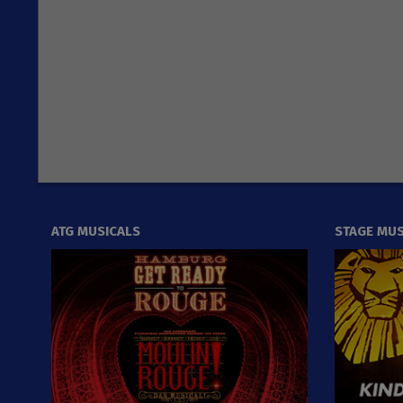
24
ATG MUSICALS
STAGE MUS