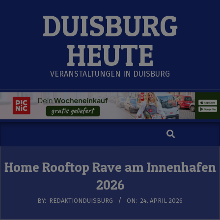
Skip
DUISBURG
to
content
HEUTE
VERANSTALTUNGEN IN DUISBURG
Search
Secondary
Navigation
Menu
Home Rooftop Rave am Innenhafen
2026
BY:
REDAKTIONDUISBURG
ON:
24. APRIL 2026