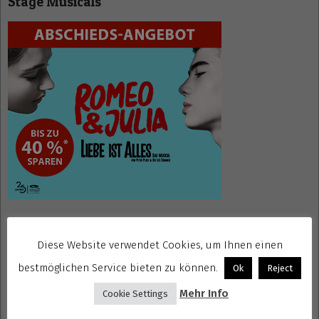
Stage Musicals
24
Mrs. Doubtfire Tickets
Diese Website verwendet Cookies, um Ihnen einen
bestmöglichen Service bieten zu können.
Ok
Reject
Mehr Info
Cookie Settings