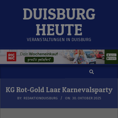
Skip
DUISBURG
to
content
HEUTE
VERANSTALTUNGEN IN DUISBURG
Search
Secondary
Navigation
Menu
KG Rot-Gold Laar Karnevalsparty
BY:
REDAKTIONDUISBURG
ON:
30. OKTOBER 2025