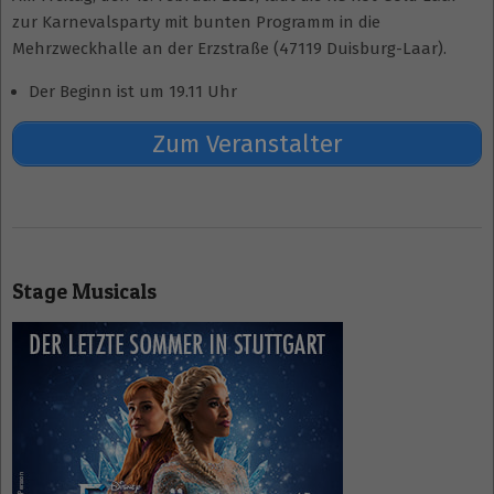
zur Karnevalsparty mit bunten Programm in die
Mehrzweckhalle an der Erzstraße (47119 Duisburg-Laar).
Der Beginn ist um 19.11 Uhr
Zum Veranstalter
2025-
10-
Stage Musicals
30