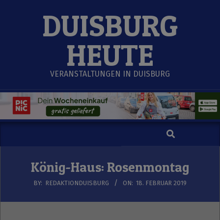
Skip
DUISBURG
to
content
HEUTE
VERANSTALTUNGEN IN DUISBURG
Search
Secondary
Navigation
Menu
König-Haus: Rosenmontag
BY:
REDAKTIONDUISBURG
ON:
18. FEBRUAR 2019