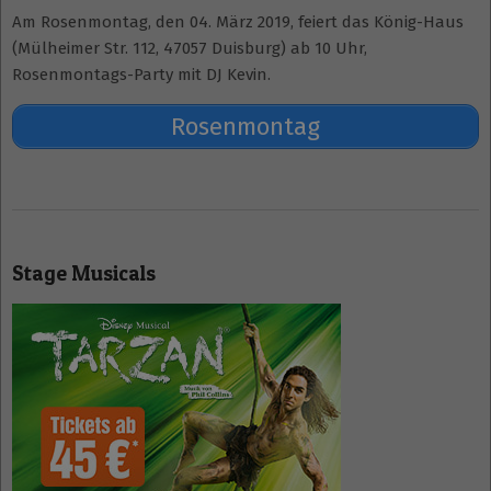
Am Rosenmontag, den 04. März 2019, feiert das König-Haus
(Mülheimer Str. 112, 47057 Duisburg) ab 10 Uhr,
Rosenmontags-Party mit DJ Kevin.
Rosenmontag
2019-
02-
Stage Musicals
18