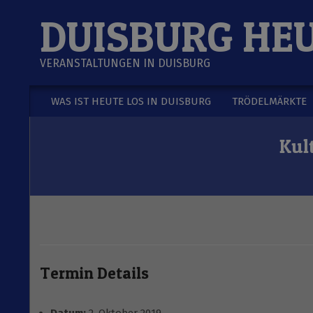
Skip
DUISBURG HE
to
content
VERANSTALTUNGEN IN DUISBURG
WAS IST HEUTE LOS IN DUISBURG
TRÖDELMÄRKTE
Secondary
Navigation
Kult
Menu
Termin Details