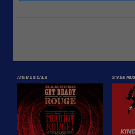
2019-
08-
12
ATG MUSICALS
STAGE MUS