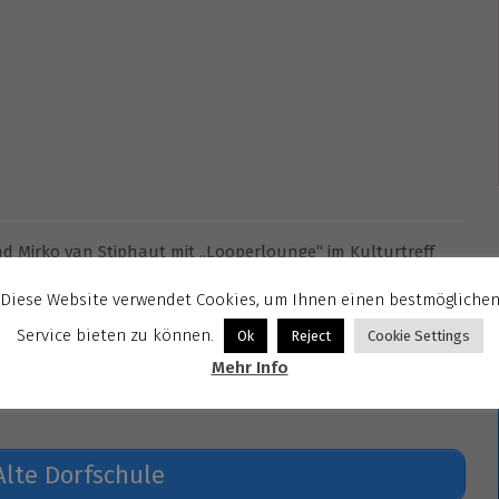
nd Mirko van Stiphaut mit „Looperlounge“ im Kulturtreff
Gast.
Diese Website verwendet Cookies, um Ihnen einen bestmögliche
n musikalischen Bogen von puren Akustiksongs bis hin zu
Service bieten zu können.
Ok
Reject
Cookie Settings
inelle Bearbeitungen bekannter Klassiker. Dabei
Mehr Info
hin zu Funk´ n Soul.
Alte Dorfschule