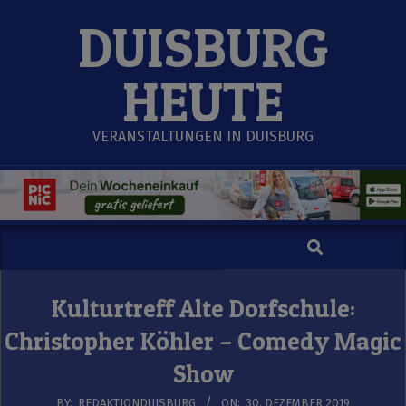
Skip
DUISBURG
to
content
HEUTE
VERANSTALTUNGEN IN DUISBURG
Search
Secondary
Navigation
Menu
Kulturtreff Alte Dorfschule:
Christopher Köhler – Comedy Magic
Show
BY:
REDAKTIONDUISBURG
ON:
30. DEZEMBER 2019