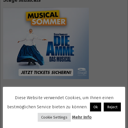
30
Mrs. Doubtfire Tickets
Diese Website verwendet Cookies, um Ihnen einen
bestmöglichen Service bieten zu können.
Ok
Reject
Mehr Info
Cookie Settings