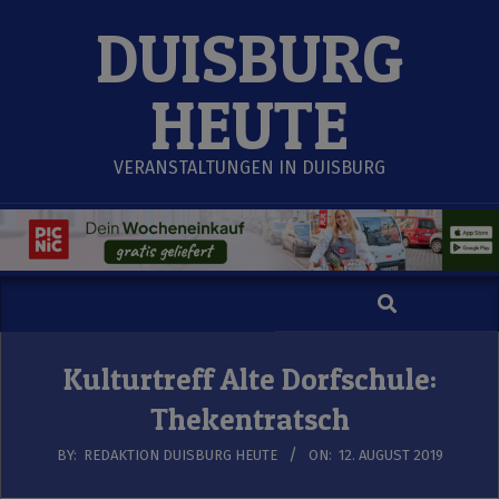
Skip
DUISBURG
to
content
HEUTE
VERANSTALTUNGEN IN DUISBURG
Search
Secondary
Navigation
Menu
Kulturtreff Alte Dorfschule:
Thekentratsch
BY:
REDAKTION DUISBURG HEUTE
ON:
12. AUGUST 2019