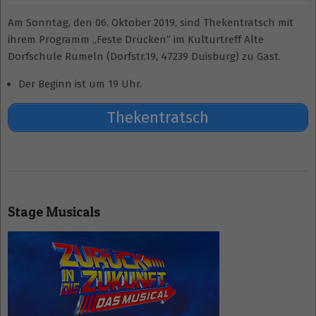
Am Sonntag, den 06. Oktober 2019, sind Thekentratsch mit
ihrem Programm „Feste Drücken“ im Kulturtreff Alte
Dorfschule Rumeln (Dorfstr.19, 47239 Duisburg) zu Gast.
Der Beginn ist um 19 Uhr.
Thekentratsch
2019-
08-
Stage Musicals
12