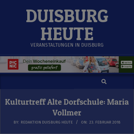
Skip
DUISBURG
to
content
HEUTE
VERANSTALTUNGEN IN DUISBURG
Search
Secondary
Navigation
Menu
Kulturtreff Alte Dorfschule: Maria
Vollmer
BY:
REDAKTION DUISBURG HEUTE
ON:
23. FEBRUAR 2018