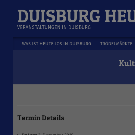
Skip
DUISBURG HE
to
content
VERANSTALTUNGEN IN DUISBURG
WAS IST HEUTE LOS IN DUISBURG
TRÖDELMÄRKTE
Secondary
Navigation
Kult
Menu
Termin Details