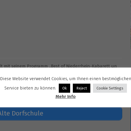
elt mit seinem Programm „Best of Niederrhein-Kabarett un
ln (Dorfstr.19, 47239 Duisburg) zu Gast.
Diese Website verwendet Cookies, um Ihnen einen bestmögliche
rator seine lustigsten, skurrilsten und schwarzhumorigsten
Service bieten zu können.
Ok
Reject
Cookie Settings
se, nicht hämisch verletzen, sondern mit viel Humor,
Mehr Info
t um 19 Uhr.
Alte Dorfschule