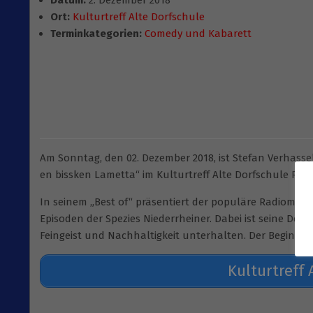
Datum:
2. Dezember 2018
Ort:
Kulturtreff Alte Dorfschule
Terminkategorien:
Comedy und Kabarett
Am Sonntag, den 02. Dezember 2018, ist Stefan Verhass
en bissken Lametta“ im Kulturtreff Alte Dorfschule Rume
In seinem „Best of“ präsentiert der populäre Radiomode
Episoden der Spezies Niederrheiner. Dabei ist seine Devi
Feingeist und Nachhaltigkeit unterhalten. Der Beginn is
Kulturtreff 