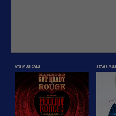
2018-
10-
16
ATG MUSICALS
STAGE MUS