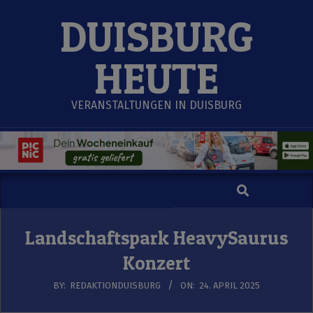
Skip
DUISBURG
to
content
HEUTE
VERANSTALTUNGEN IN DUISBURG
Search
Secondary
Navigation
Menu
Landschaftspark HeavySaurus
Konzert
BY:
REDAKTIONDUISBURG
ON:
24. APRIL 2025