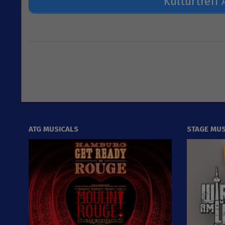
Kulturtreff 
2019-
08-
12
ATG MUSICALS
STAGE MUS