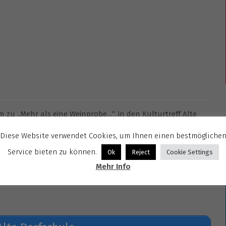
 zu „Mehr als eine Weinprobe…“, in den Kulturtreff Alte
Diese Website verwendet Cookies, um Ihnen einen bestmögliche
ut in der Pfalz vor, die dann getestet und auch bestellt
Service bieten zu können.
Ok
Reject
Cookie Settings
 das Kulturtreff-Team ein Bühnenprogramm aus Musik und
Mehr Info