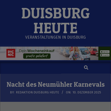
Skip
DUISBURG
to
content
HEUTE
VERANSTALTUNGEN IN DUISBURG
Search
Secondary
Navigation
Menu
Nacht des Neumühler Karnevals
BY:
REDAKTION DUISBURG HEUTE
ON:
10. DEZEMBER 2025