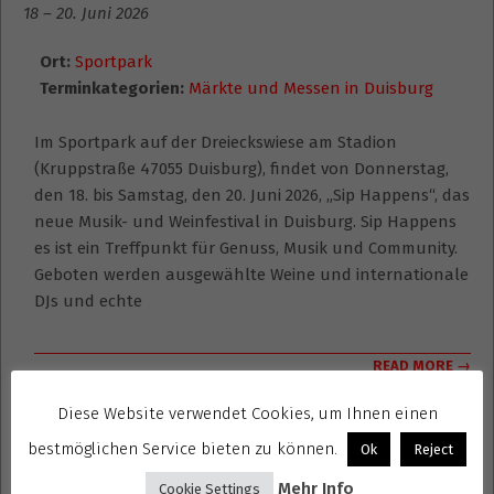
18
–
20. Juni 2026
Ort:
Sportpark
Terminkategorien:
Märkte und Messen in Duisburg
Im Sportpark auf der Dreieckswiese am Stadion
(Kruppstraße 47055 Duisburg), findet von Donnerstag,
den 18. bis Samstag, den 20. Juni 2026, „Sip Happens“, das
neue Musik- und Weinfestival in Duisburg. Sip Happens
es ist ein Treffpunkt für Genuss, Musik und Community.
Geboten werden ausgewählte Weine und internationale
DJs und echte
READ MORE →
Diese Website verwendet Cookies, um Ihnen einen
bestmöglichen Service bieten zu können.
Ok
Reject
Landschaftspark Traumzeit Festival
Mehr Info
Cookie Settings