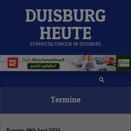
Skip
DUISBURG
to
content
HEUTE
VERANSTALTUNGEN IN DUISBURG
Search
Secondary
Navigation
Menu
Termine
Events: 19th Juni 2026