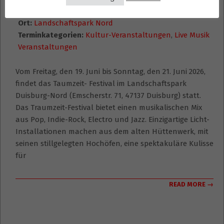
19
–
21. Juni 2026
Ort:
Landschaftspark Nord
Terminkategorien:
Kultur-Veranstaltungen
,
Live Musik
Veranstaltungen
Vom Freitag, den 19. Juni bis Sonntag, den 21. Juni 2026,
findet das Taumzeit- Festival im Landschaftspark
Duisburg-Nord (Emscherstr. 71, 47137 Duisburg) statt.
Das Traumzeit-Festival bietet einen musikalischen Mix
aus Pop, Indie-Rock, Electro und Jazz. Einzigartige Licht-
Installationen machen aus dem alten Hüttenwerk, mit
seinen stillgelegten Hochöfen, eine spektakuläre Kulisse
für
READ MORE →