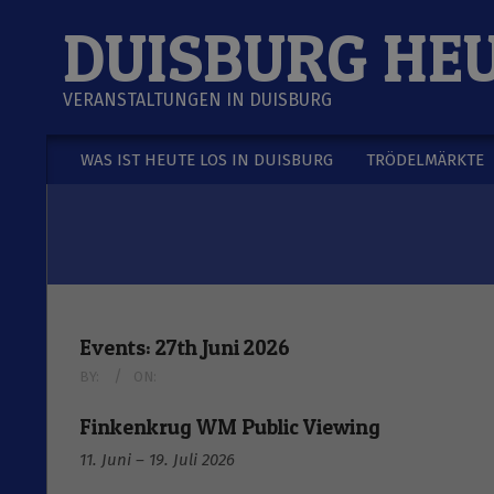
Skip
DUISBURG HE
to
content
VERANSTALTUNGEN IN DUISBURG
WAS IST HEUTE LOS IN DUISBURG
TRÖDELMÄRKTE
Secondary
Navigation
Menu
Events: 27th Juni 2026
BY:
ON:
Finkenkrug WM Public Viewing
11. Juni
–
19. Juli 2026