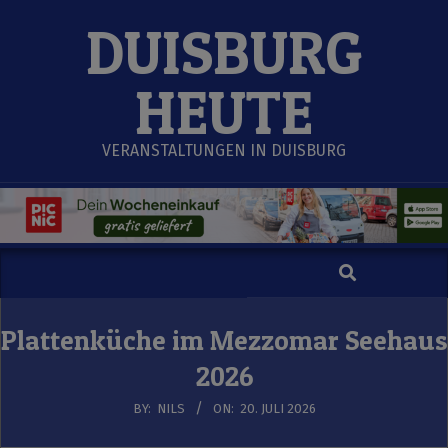
Skip
DUISBURG
to
content
HEUTE
VERANSTALTUNGEN IN DUISBURG
Search
Secondary
Navigation
Menu
Plattenküche im Mezzomar Seehaus
2026
BY:
NILS
ON:
20. JULI 2026