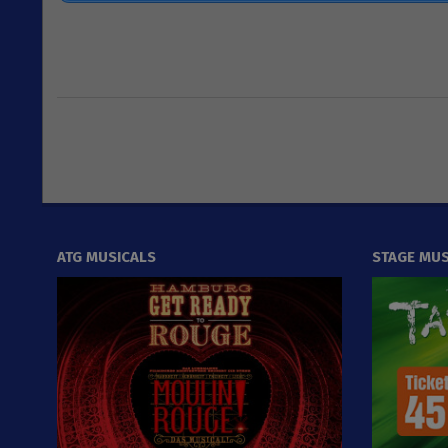
2026-
04-
25
ATG MUSICALS
STAGE MUS