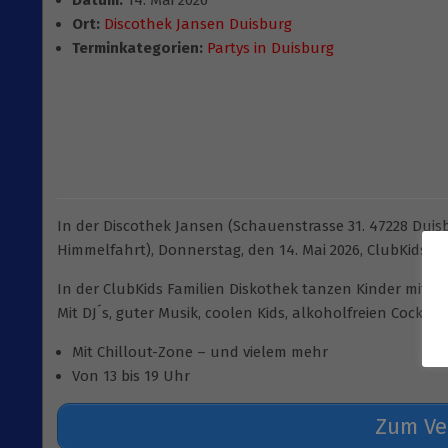
Datum:
14. Mai 2026
Ort:
Discothek Jansen Duisburg
Terminkategorien:
Partys in Duisburg
In der Discothek Jansen (Schauenstrasse 31. 47228 Duisb
Himmelfahrt), Donnerstag, den 14. Mai 2026, ClubKids NR
In der ClubKids Familien Diskothek tanzen Kinder mit ihre
Mit DJ´s, guter Musik, coolen Kids, alkoholfreien Cockta
Mit Chillout-Zone – und vielem mehr
Von 13 bis 19 Uhr
Zum Ve