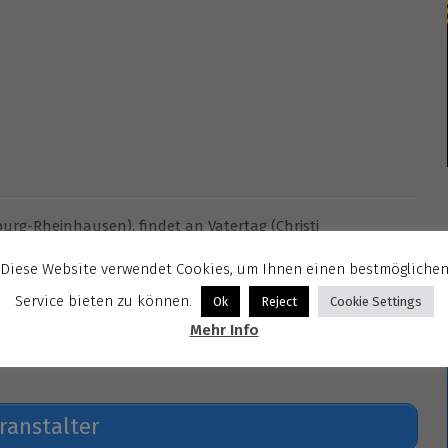
urg-Rheinhausen), findet an Vatertag (Christi
W – die Disko für Kinder und Eltern – statt.
Diese Website verwendet Cookies, um Ihnen einen bestmögliche
n Eltern in einer richtigen Disko.
Service bieten zu können.
Ok
Reject
Cookie Settings
ils und allem was noch zu einer Party gehört.
Mehr Info
ranstalter