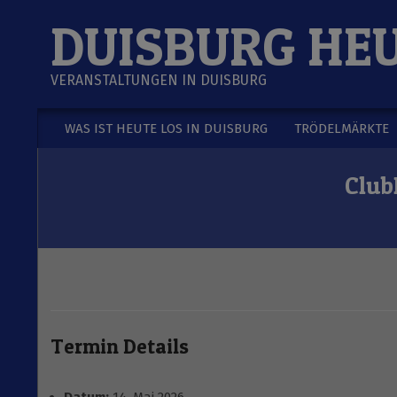
Skip
DUISBURG HE
to
content
VERANSTALTUNGEN IN DUISBURG
WAS IST HEUTE LOS IN DUISBURG
TRÖDELMÄRKTE
Secondary
Navigation
Club
Menu
Termin Details