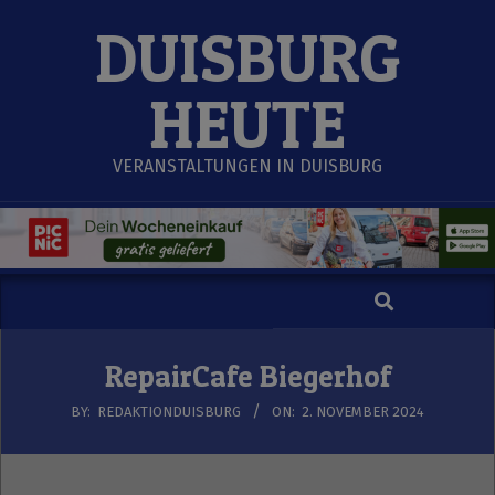
Skip
DUISBURG
to
content
HEUTE
VERANSTALTUNGEN IN DUISBURG
Search
Secondary
Navigation
Menu
RepairCafe Biegerhof
BY:
REDAKTIONDUISBURG
ON:
2. NOVEMBER 2024