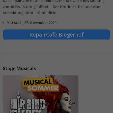
Das RepairCafe ist an jedem letzten Mittwoch des Monats,
von 16 bis 18 Uhr geöffnet – Der Eintritt ist frei und eine
Anmeldung nicht erforderlich:
Mittwoch, 27. November 2024
RepairCafe Biegerhof
2024-
11-
Stage Musicals
02