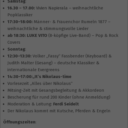
Samstag
:
16.30 – 17.00:
Vivien Napierala – weihnachtliche
Popklassiker
17:30–18:00:
Männer- & Frauenchor Rumeln 1877 –
weihnachtliche & stimmungsvolle Lieder
ab 18:30:
LUKE VITO
(8-köpfige Live-Band) – Pop & Rock
Covers
Sonntag
:
12:30–13:30:
Volker „Fassy“ Fassbender (Keyboard) &
Judith Malter (Gesang) – deutsche Klassiker &
internationale Evergreens
14:30–17:00:„It’s Nikolaus-time
Vorlesezeit „Alles über Nikolaus“
Mitsing-Zeit mit Gesangsbegleitung & Akkordeon
Bescherung für rund 200 Kinder (ohne Anmeldung)
Moderation & Leitung:
Ferdi Seidelt
Der Nikolaus kommt mit Kutsche, Pferden & Engeln
Öffnungszeiten
: