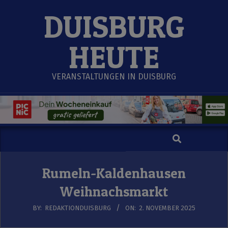
Skip
DUISBURG
to
content
HEUTE
VERANSTALTUNGEN IN DUISBURG
Search
Secondary
Navigation
Menu
Rumeln-Kaldenhausen
Weihnachsmarkt
BY:
REDAKTIONDUISBURG
ON:
2. NOVEMBER 2025