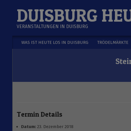
Skip
DUISBURG HE
to
content
VERANSTALTUNGEN IN DUISBURG
WAS IST HEUTE LOS IN DUISBURG
TRÖDELMÄRKTE
Secondary
Navigation
Stei
Menu
Termin Details
Datum:
23. Dezember 2018