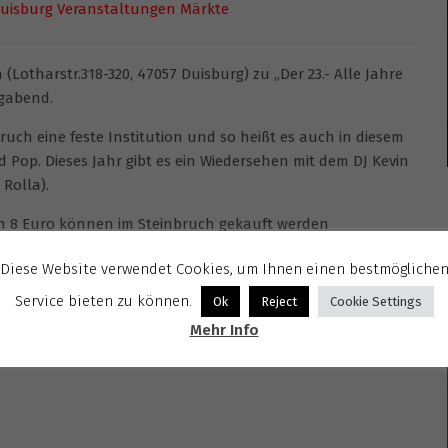
uisburg Veranstaltungen Märkte
Lotharstr.318-320, 47057 Duisburg) zu „Der 23.- Alle Jahre
igabend.
bruch eine feste Institution und so heißt es auch in diesem
 Pop. Dieses Jahr gibt es ein Wiedersehen mit dem DJ Kevin
 Rolla).
von 8 Euro können im Steinbruch gekauft werden
Diese Website verwendet Cookies, um Ihnen einen bestmögliche
eihnachts-Party
Service bieten zu können.
Ok
Reject
Cookie Settings
Mehr Info