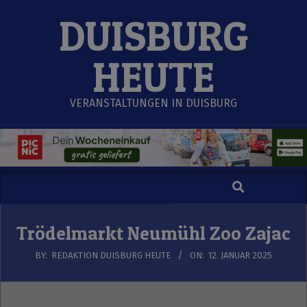
Skip
DUISBURG
to
content
HEUTE
VERANSTALTUNGEN IN DUISBURG
Search
Secondary
Navigation
Menu
Trödelmarkt Neumühl Zoo Zajac
BY:
REDAKTION DUISBURG HEUTE
ON:
12. JANUAR 2025