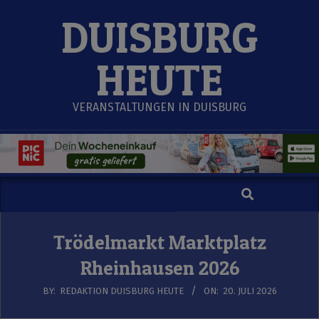
Skip
DUISBURG
to
content
HEUTE
VERANSTALTUNGEN IN DUISBURG
Search
Secondary
Navigation
Menu
Trödelmarkt Marktplatz
Rheinhausen 2026
BY:
REDAKTION DUISBURG HEUTE
ON:
20. JULI 2026