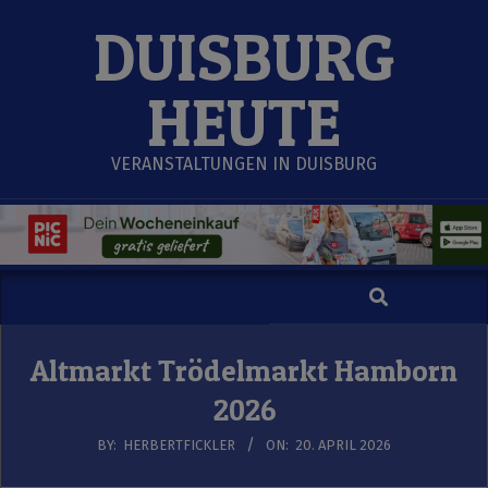
Skip
DUISBURG
to
content
HEUTE
VERANSTALTUNGEN IN DUISBURG
Search
Secondary
Navigation
Menu
Altmarkt Trödelmarkt Hamborn
2026
BY:
HERBERTFICKLER
ON:
20. APRIL 2026