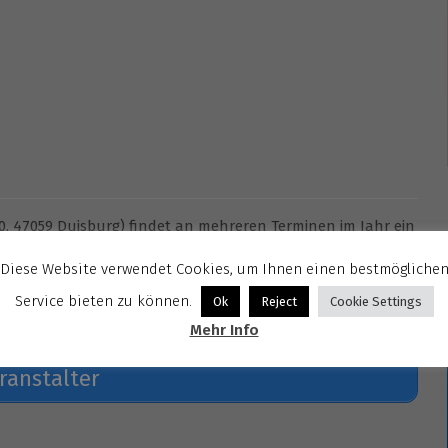
0, 47059 Duisburg) findet an mehreren Terminen im Jahr ein
Diese Website verwendet Cookies, um Ihnen einen bestmögliche
Service bieten zu können.
Ok
Reject
Cookie Settings
Mehr Info
ranstalter