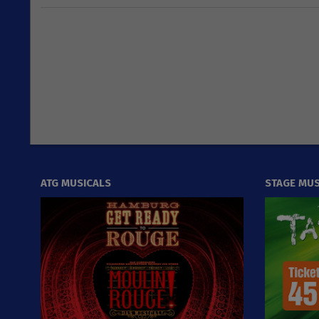
2026-
04-
25
ATG MUSICALS
STAGE MUS