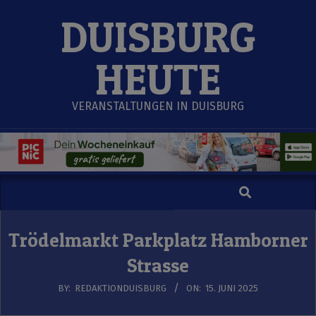
Skip
DUISBURG
to
content
HEUTE
VERANSTALTUNGEN IN DUISBURG
Search
Secondary
Navigation
Menu
Trödelmarkt Parkplatz Hamborner
Strasse
BY:
REDAKTIONDUISBURG
ON:
15. JUNI 2025